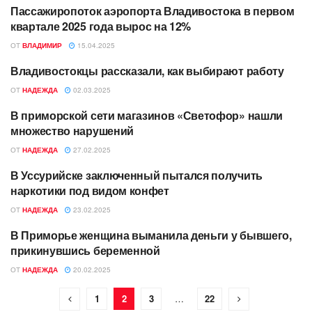
Пассажиропоток аэропорта Владивостока в первом
АВТОРСКОЕ
квартале 2025 года вырос на 12%
ОТ
ВЛАДИМИР
15.04.2025
Владивостокцы рассказали, как выбирают работу
АВТОРСКОЕ
ОТ
НАДЕЖДА
02.03.2025
В приморской сети магазинов «‎Светофор» нашли
АВТОРСКОЕ
множество нарушений
ОТ
НАДЕЖДА
27.02.2025
В Уссурийске заключенный пытался получить
АВТОРСКОЕ
наркотики под видом конфет
ОТ
НАДЕЖДА
23.02.2025
В Приморье женщина выманила деньги у бывшего,
АВТОРСКОЕ
прикинувшись беременной
ОТ
НАДЕЖДА
20.02.2025
1
2
3
…
22