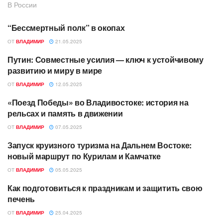
В России
“Бессмертный полк” в окопах
АВТОРСКОЕ
ОТ
ВЛАДИМИР
21.05.2025
Путин: Совместные усилия — ключ к устойчивому
АВТОРСКОЕ
развитию и миру в мире
ОТ
ВЛАДИМИР
12.05.2025
«Поезд Победы» во Владивостоке: история на
АВТОРСКОЕ
рельсах и память в движении
ОТ
ВЛАДИМИР
07.05.2025
Запуск круизного туризма на Дальнем Востоке:
АВТОРСКОЕ
новый маршрут по Курилам и Камчатке
ОТ
ВЛАДИМИР
05.05.2025
Как подготовиться к праздникам и защитить свою
АВТОРСКОЕ
печень
ОТ
ВЛАДИМИР
25.04.2025