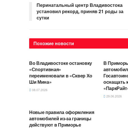
Перинатальный центр Владивостока
установил рекорд, приняв 21 роды за
сутки
Похожие
новости
АВТОНОВОСТИ
АВТОНОВО
Во Владивостоке остановку
В Приморь
«Спортивная»
автомоби
переименовали в «Сквер Хо
Госавтоин
Ши Мина»
оснащать 
«ПаркРайт
08.07.2026
29.06.2026
АВТОНОВОСТИ
Новые правила оформления
автомобилей из-за границы
действуют в Приморье