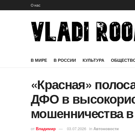
О нас
В МИРЕ
В РОССИИ
КУЛЬТУРА
ОБЩЕСТВ
«Красная» полоса
ДФО в высокорис
мошенничества 
от
Владимир
03.07.2026
in
Автоновости