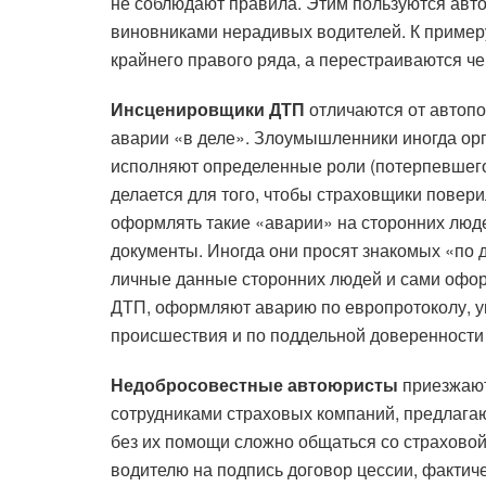
не соблюдают правила. Этим пользуются авт
виновниками нерадивых водителей. К примеру
крайнего правого ряда, а перестраиваются че
Инсценировщики ДТП
отличаются от автопо
аварии «в деле». Злоумышленники иногда ор
исполняют определенные роли (потерпевшего 
делается для того, чтобы страховщики повер
оформлять такие «аварии» на сторонних люд
документы. Иногда они просят знакомых «по
личные данные сторонних людей и сами офор
ДТП, оформляют аварию по европротоколу, у
происшествия и по поддельной доверенности 
Недобросовестные автоюристы
приезжают
сотрудниками страховых компаний, предлагаю
без их помощи сложно общаться со страхово
водителю на подпись договор цессии, факти