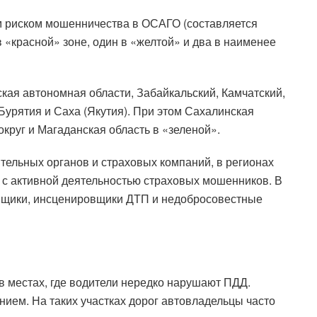
м риском мошенничества в ОСАГО (составляется
 «красной» зоне, один в «желтой» и два в наименее
ская автономная области, Забайкальский, Камчатский,
Бурятия и Саха (Якутия). При этом Сахалинская
округ и Магаданская область в «зеленой».
ельных органов и страховых компаний, в регионах
 с активной деятельностью страховых мошенников. В
вщики, инсценировщики ДТП и недобросовестные
 в местах, где водители нередко нарушают ПДД.
нием. На таких участках дорог автовладельцы часто