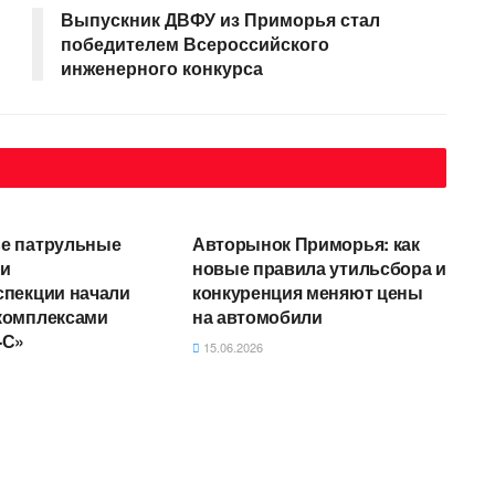
Выпускник ДВФУ из Приморья стал
победителем Всероссийского
инженерного конкурса
СТИ
АВТОНОВОСТИ
е патрульные
Авторынок Приморья: как
ли
новые правила утильсбора и
спекции начали
конкуренция меняют цены
комплексами
на автомобили
-С»
15.06.2026