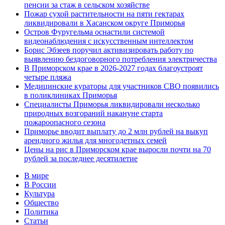
пенсии за стаж в сельском хозяйстве
Пожар сухой растительности на пяти гектарах
ликвидировали в Хасанском округе Приморья
Остров Фуругельма оснастили системой
видеонаблюдения с искусственным интеллектом
Борис Эбзеев поручил активизировать работу по
выявлению бездоговорного потребления электричества
В Приморском крае в 2026-2027 годах благоустроят
четыре пляжа
Медицинские кураторы для участников СВО появились
в поликлиниках Приморья
Специалисты Приморья ликвидировали несколько
природных возгораний накануне старта
пожароопасного сезона
Приморье вводит выплату до 2 млн рублей на выкуп
арендного жилья для многодетных семей
Цены на рис в Приморском крае выросли почти на 70
рублей за последнее десятилетие
В мире
В России
Культура
Общество
Политика
Статьи