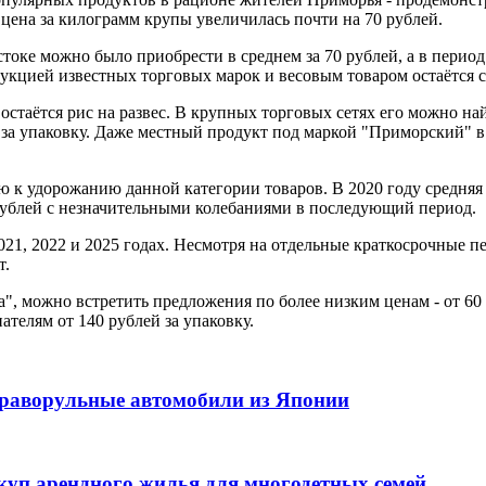
цена за килограмм крупы увеличилась почти на 70 рублей.
токе можно было приобрести в среднем за 70 рублей, а в период
дукцией известных торговых марок и весовым товаром остаётся 
таётся рис на развес. В крупных торговых сетях его можно найт
 за упаковку. Даже местный продукт под маркой "Приморский" в
 к удорожанию данной категории товаров. В 2020 году средняя 
рублей с незначительными колебаниями в последующий период.
021, 2022 и 2025 годах. Несмотря на отдельные краткосрочные 
т.
а", можно встретить предложения по более низким ценам - от 6
ателям от 140 рублей за упаковку.
праворульные автомобили из Японии
куп арендного жилья для многодетных семей