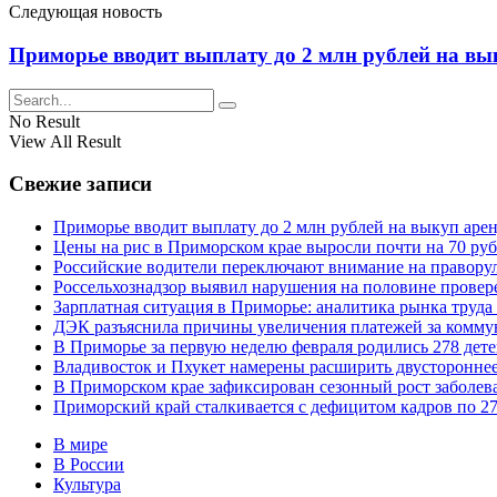
Следующая новость
Приморье вводит выплату до 2 млн рублей на вы
No Result
View All Result
Свежие записи
Приморье вводит выплату до 2 млн рублей на выкуп аре
Цены на рис в Приморском крае выросли почти на 70 руб
Российские водители переключают внимание на правору
Россельхознадзор выявил нарушения на половине провер
Зарплатная ситуация в Приморье: аналитика рынка труда 
ДЭК разъяснила причины увеличения платежей за коммун
В Приморье за первую неделю февраля родились 278 дет
Владивосток и Пхукет намерены расширить двустороннее
В Приморском крае зафиксирован сезонный рост заболе
Приморский край сталкивается с дефицитом кадров по 
В мире
В России
Культура