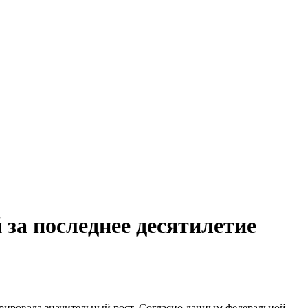
за последнее десятилетие
трировала значительный рост. Согласно данным федеральной