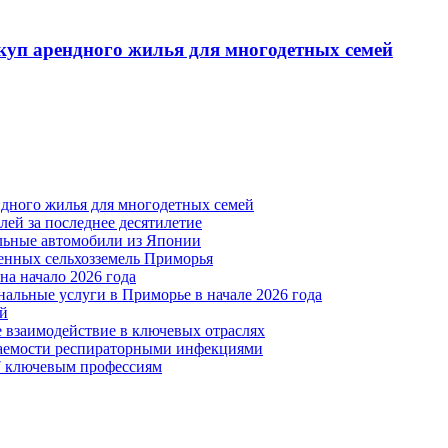
куп арендного жилья для многодетных семей
ндного жилья для многодетных семей
лей за последнее десятилетие
льные автомобили из Японии
енных сельхозземель Приморья
на начало 2026 года
альные услуги в Приморье в начале 2026 года
ей
 взаимодействие в ключевых отраслях
ваемости респираторными инфекциями
27 ключевым профессиям