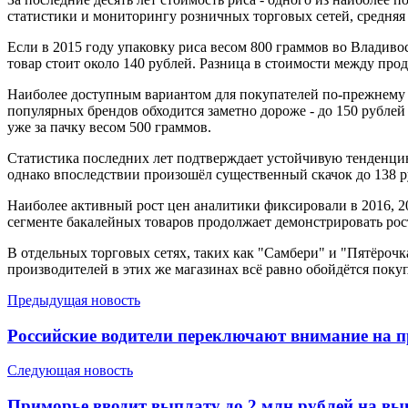
статистики и мониторингу розничных торговых сетей, средняя 
Если в 2015 году упаковку риса весом 800 граммов во Владивос
товар стоит около 140 рублей. Разница в стоимости между про
Наиболее доступным вариантом для покупателей по-прежнему ос
популярных брендов обходится заметно дороже - до 150 рублей
уже за пачку весом 500 граммов.
Статистика последних лет подтверждает устойчивую тенденцию
однако впоследствии произошёл существенный скачок до 138 
Наиболее активный рост цен аналитики фиксировали в 2016, 2
сегменте бакалейных товаров продолжает демонстрировать рос
В отдельных торговых сетях, таких как "Самбери" и "Пятёрочк
производителей в этих же магазинах всё равно обойдётся покуп
Предыдущая новость
Российские водители переключают внимание на 
Следующая новость
Приморье вводит выплату до 2 млн рублей на вы