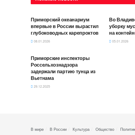
АВТОРСКОЕ
АВТОРСКО
Приморский океанариум
Во Владив
впервые в России вырастил
уборку мус
глубоководных карепроктов
на контей
08.01.2026
05.01.2026
АВТОРСКОЕ
Приморские инспекторы
Россельхознадзора
задержали партию тунца из
Вьетнама
29.12.2025
В мире
В России
Культура
Общество
Полити