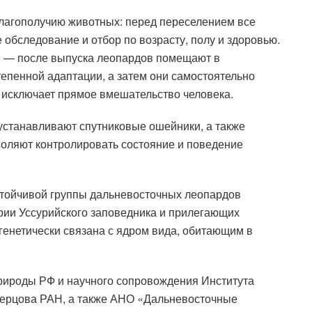
благополучию животных: перед переселением все
обследование и отбор по возрасту, полу и здоровью.
м — после выпуска леопардов помещают в
епенной адаптации, а затем они самостоятельно
и исключает прямое вмешательство человека.
станавливают спутниковые ошейники, а также
воляют контролировать состояние и поведение
тойчивой группы дальневосточных леопардов
рии Уссурийского заповедника и прилегающих
 генетически связана с ядром вида, обитающим в
рироды РФ и научного сопровождения Института
верцова РАН, а также АНО «Дальневосточные