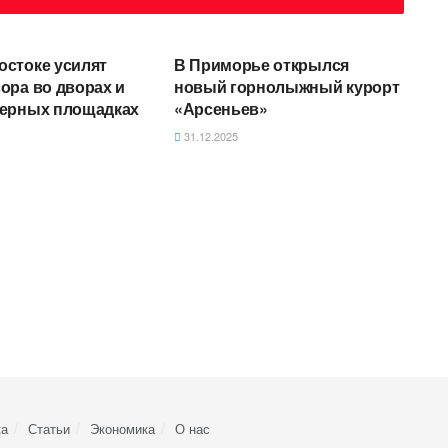
Е
АВТОРСКОЕ
остоке усилят
В Приморье открылся
ора во дворах и
новый горнолыжный курорт
нерных площадках
«Арсеньев»
31.12.2025
ка
Статьи
Экономика
О нас