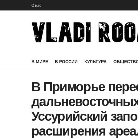
О нас
В МИРЕ
В РОССИИ
КУЛЬТУРА
ОБЩЕСТВ
В Приморье пере
дальневосточных
Уссурийский зап
расширения ареа