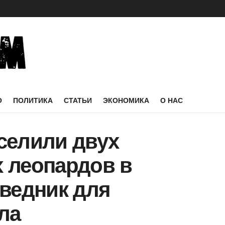
О
ПОЛИТИКА
СТАТЬИ
ЭКОНОМИКА
О НАС
селили двух
 леопардов в
оведник для
ла