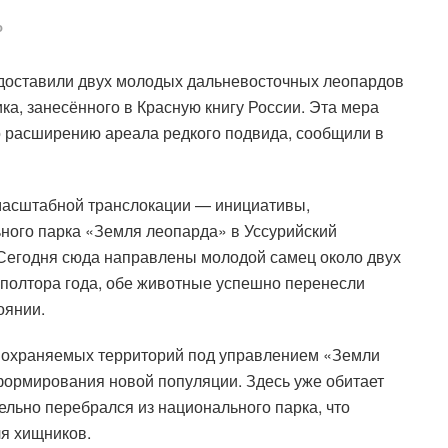
о
 доставили двух молодых дальневосточных леопардов
а, занесённого в Красную книгу России. Эта мера
 расширению ареала редкого подвида, сообщили в
масштабной транслокации — инициативы,
ьного парка «Земля леопарда» в Уссурийский
 Сегодня сюда направлены молодой самец около двух
 полтора года, обе животные успешно перенесли
оянии.
у охраняемых территорий под управлением «Земли
формирования новой популяции. Здесь уже обитает
ельно перебрался из национального парка, что
ля хищников.