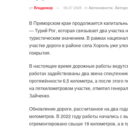
от
Владимир
09.07.2025
in
Автоновости
,
Авторс
В Приморском крае продолжается капитальн
— Турий Рог, которая связывает два участка 
туристическим значением. В рамках национал
участке дороги в районе села Хороль уже ул
покрытия.
В настоящее время дорожные работы ведутся 
работах задействованы два звена спецтехни
протяжённости 6,5 километра, а после этого 
на пяткилометровом участке, отметил генер
Зайченко.
Обновление дороги, рассчитанное на два год
километров. В 2022 году работы начались с в
отремонтировано свыше 18 километров, а в п