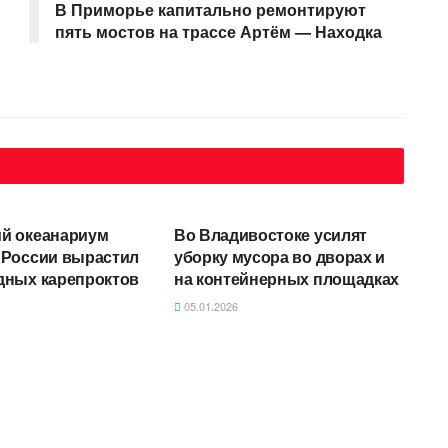
В Приморье капитально ремонтируют
пять мостов на трассе Артём — Находка
Е
АВТОРСКОЕ
й океанариум
Во Владивостоке усилят
 России вырастил
уборку мусора во дворах и
дных карепроктов
на контейнерных площадках
05.01.2026