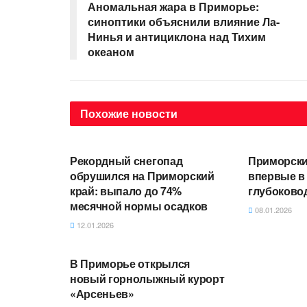
Аномальная жара в Приморье:
синоптики объяснили влияние Ла-
Нинья и антициклона над Тихим
океаном
Похожие
новости
АВТОРСКОЕ
АВТОРСКО
Рекордный снегопад
Приморски
обрушился на Приморский
впервые в
край: выпало до 74%
глубоково
месячной нормы осадков
08.01.2026
12.01.2026
АВТОРСКОЕ
В Приморье открылся
новый горнолыжный курорт
«Арсеньев»