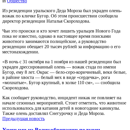
in
Общество
Из резиденции уральского Деда Мороза был украден олень-
вожак по кличке Бугор. Об этом происшествии сообщила
директор резиденции Наталья Скороходова.
Чьи это происки и кто хочет лишить уральцев Нового Года
пока не известно, однако в настоящее время поисками
животного занимаются полицейские, а руководство
резиденции обещает 20 тысяч рублей за информацию о его
местонахождении.
«В ночь с 31 октября на 1 ноября из нашей резиденции был
украден дрессированный олень — вожак стада по имени
Бугор, ему 8 лет. Окрас — бело-серо-коричневый, веки белые,
в районе хвоста — белый мех в виде «сердечка», рога
«мохнатые». Бугор крупный, в холке 110 см», — сообщила
Скороходова.
Как сообщает руководство, инцидент никак не повлияет на
начале сезонных мероприятий. Стоит отметить, что животное
использовалось для катания детей в новогодние каникулы.
Также олень доставлял Снегурочку и Деда Мороза.
Предыдущая новость
Учеными из Великобритании получен