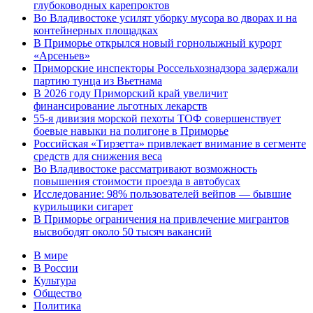
глубоководных карепроктов
Во Владивостоке усилят уборку мусора во дворах и на
контейнерных площадках
В Приморье открылся новый горнолыжный курорт
«Арсеньев»
Приморские инспекторы Россельхознадзора задержали
партию тунца из Вьетнама
В 2026 году Приморский край увеличит
финансирование льготных лекарств
55-я дивизия морской пехоты ТОФ совершенствует
боевые навыки на полигоне в Приморье
Российская «Тирзетта» привлекает внимание в сегменте
средств для снижения веса
Во Владивостоке рассматривают возможность
повышения стоимости проезда в автобусах
Исследование: 98% пользователей вейпов — бывшие
курильщики сигарет
В Приморье ограничения на привлечение мигрантов
высвободят около 50 тысяч вакансий
В мире
В России
Культура
Общество
Политика