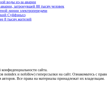
ной воды из-за аварии
аварии, затронувшей 88 тысяч человек
тной линии электропередачи
ский Суйфэньхэ
ее 8 тысяч жителей
й конфиденциальности сайта.
ов noindex и nofollow) гиперссылки на сайт. Ознакомьтесь с прав
 авторов. Все права на материалы принадлежат их владельцам.