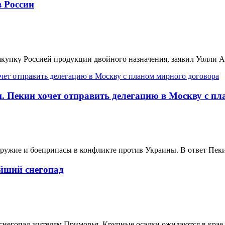
 России
упку Россией продукции двойного назначения, заявил Уолли Ад
 Пекин хочет отправить делегацию в Москву с пл
жие и боеприпасы в конфликте против Украины. В ответ Пекин 
йший снегопад
гопад жителям Приморья. Крупные осадки ожидаются в крае к н