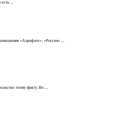
сть ...
компаниям «Аэрофлот», «Россия» ...
ьство этому факту. Во ...