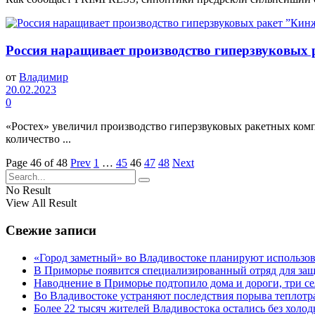
Россия наращивает производство гиперзвуковых
от
Владимир
20.02.2023
0
«Ростех» увеличил производство гиперзвуковых ракетных комп
количество ...
Page 46 of 48
Prev
1
…
45
46
47
48
Next
No Result
View All Result
Свежие записи
«Город заметный» во Владивостоке планируют использо
В Приморье появится специализированный отряд для защ
Наводнение в Приморье подтопило дома и дороги, три се
Во Владивостоке устраняют последствия порыва теплотр
Более 22 тысяч жителей Владивостока остались без холо