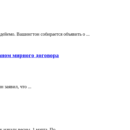
ейемо. Вашингтон собирается объявить о ...
аном мирного договора
заявил, что ...
ачалу весны, 1 марта. По ...