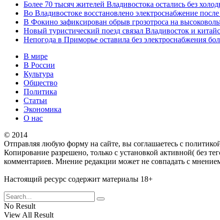
Более 70 тысяч жителей Владивостока остались без холод
Во Владивостоке восстановлено электроснабжение после 
В Фокино зафиксирован обрыв грозотроса на высоковоль
Новый туристический поезд связал Владивосток и китай
Непогода в Приморье оставила без электроснабжения бол
В мире
В России
Культура
Общество
Политика
Статьи
Экономика
О нас
© 2014
Отправляя любую форму на сайте, вы соглашаетесь с политико
Копирование разрешено, только с установкой активной( без тег
комментариев. Мнение редакции может не совпадать с мнением
Настоящий ресурс содержит материалы 18+
No Result
View All Result