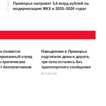
Приморье направит 3,6 млрд рублей на
—
модернизацию ЖКХ в 2025–2026 годах
Е
АВТОРСКОЕ
е появится
Наводнение в Приморье
ированный отряд
подтопило дома и дороги,
ы критических
три села остались без
от беспилотников
транспортного сообщения
02.08.2026