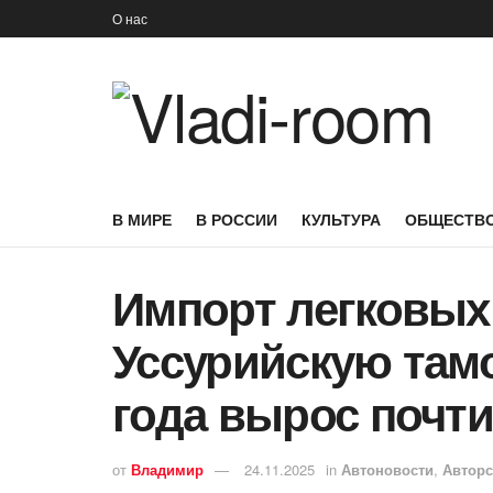
О нас
В МИРЕ
В РОССИИ
КУЛЬТУРА
ОБЩЕСТВ
Импорт легковых
Уссурийскую там
года вырос почти
от
Владимир
24.11.2025
in
Автоновости
,
Авторс